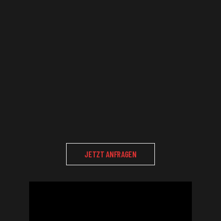
Menschen zum gemeinsamen
tanzen begeistert.
Auf Veranstaltungen und Festivals
In Schulen und Projektwochen
Wir sind offen für Ihre Idee!
JETZT ANFRAGEN