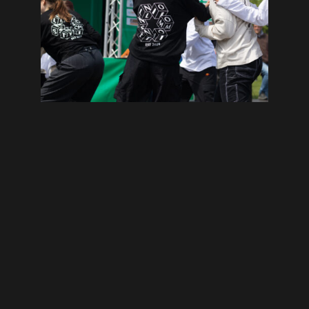
Wir bieten engagierte
Mitmachaktionen, die
Gemeinschaften vereinen,
Talente
fördern und positive
Veränderungen bewirken. Unter
anderem beim
DFB-Pokalfinale,
Cpop Festival und
der
Wakeboard EM
haben wir viele