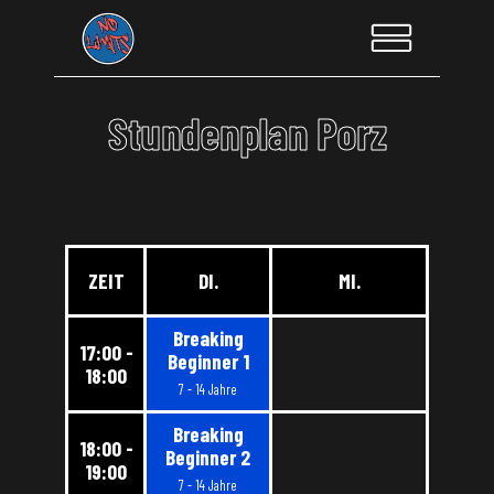
Stundenplan Porz
ZEIT
DI.
MI.
Breaking
17:00 -
Beginner 1
18:00
7 - 14 Jahre
Breaking
18:00 -
Beginner 2
19:00
7 - 14 Jahre