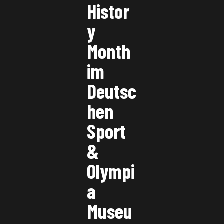
Histor
y
Month
im
Deutsc
hen
Sport
&
Olympi
a
Museu