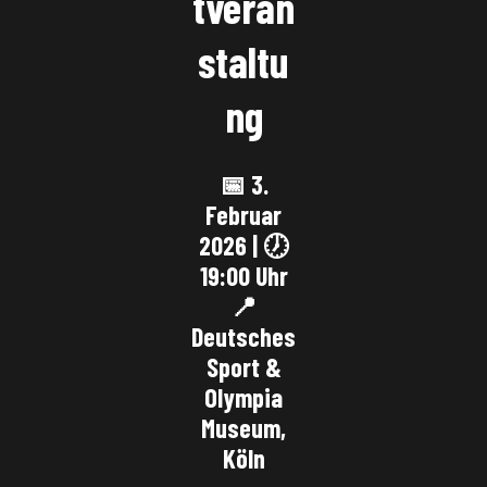
tveran
staltu
ng
📅 3.
Februar
2026 | 🕖
19:00 Uhr
📍
Deutsches
Sport &
Olympia
Museum,
Köln