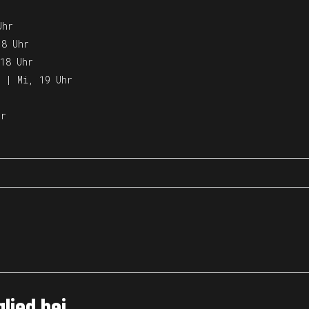
Uhr
18 Uhr
18 Uhr
Chorweiler | Breaking Fortgeschritten | Mi, 19 Uhr
hr
glied bei